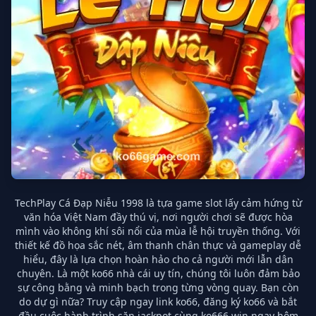
TechPlay Cá Đạp Niễu 1998 là tựa game slot lấy cảm hứng từ
văn hóa Việt Nam đầy thú vị, nơi người chơi sẽ được hòa
mình vào không khí sôi nổi của mùa lễ hội truyền thống. Với
thiết kế đồ họa sắc nét, âm thanh chân thực và gameplay dễ
hiểu, đây là lựa chọn hoàn hảo cho cả người mới lẫn dân
chuyên. Là một ko66 nhà cái uy tín, chúng tôi luôn đảm bảo
sự công bằng và minh bạch trong từng vòng quay. Bạn còn
do dự gì nữa? Truy cập ngay link ko66, đăng ký ko66 và bắt
đầu cuộc hành trình săn jackpot cùng ko666 win ngay hôm