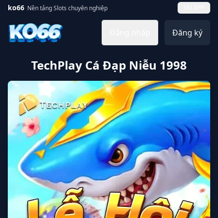
ko66
TẢI APP
Nền tảng Slots chuyên nghiệp
Đăng nhập
Đăng ký
TechPlay Cá Đạp Niễu 1998