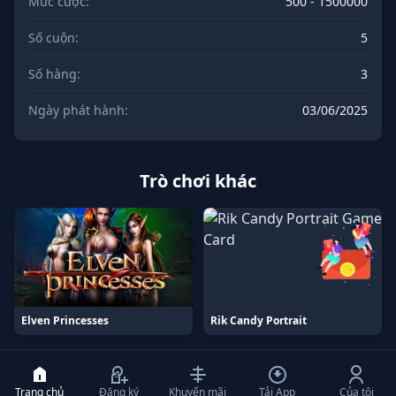
Mức cược:
500 - 1500000
Số cuộn:
5
Số hàng:
3
Ngày phát hành:
03/06/2025
Trò chơi khác
Elven Princesses
Rik Candy Portrait
Trang chủ
Đăng ký
Khuyến mãi
Tải App
Của tôi