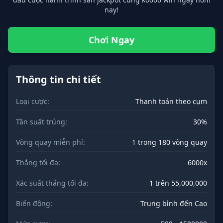
nay!
Chơi Ngay
Thông tin chi tiết
Loại cược:
Thanh toán theo cụm
Tần suất trúng:
30%
Vòng quay miễn phí:
1 trong 180 vòng quay
Thắng tối đa:
6000x
Xác suất thắng tối đa:
1 trên 55,000,000
Biến động:
Trung bình đến Cao