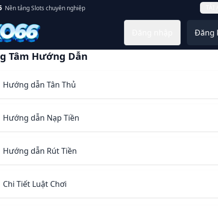
6
TẢI 
Nền tảng Slots chuyên nghiệp
Đăng nhập
Đăng 
ng Tâm Hướng Dẫn
Hướng dẫn Tân Thủ
Hướng dẫn Nạp Tiền
Hướng dẫn Rút Tiền
Chi Tiết Luật Chơi