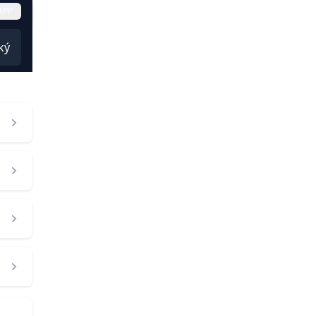
APP
ký