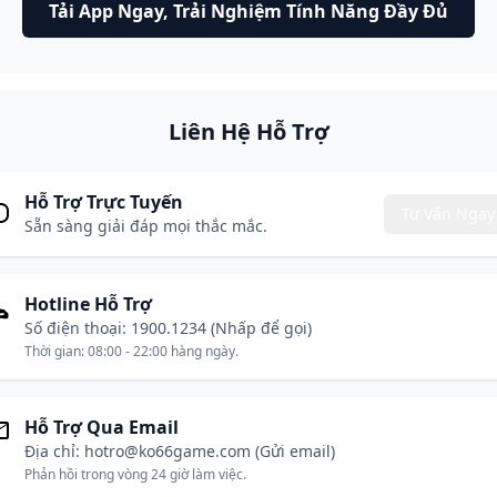
Tải App Ngay, Trải Nghiệm Tính Năng Đầy Đủ
Liên Hệ Hỗ Trợ
Hỗ Trợ Trực Tuyến
Tư Vấn Ngay
Sẵn sàng giải đáp mọi thắc mắc.
Hotline Hỗ Trợ
Số điện thoại:
1900.1234
(Nhấp để gọi)
Thời gian: 08:00 - 22:00 hàng ngày.
Hỗ Trợ Qua Email
Địa chỉ:
hotro@ko66game.com
(Gửi email)
Phản hồi trong vòng 24 giờ làm việc.