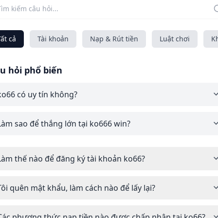
Tất cả
Tài khoản
Nạp & Rút tiền
Luật chơi
K
u hỏi phổ biến
ko66 có uy tín không?
Làm sao để thắng lớn tại ko666 win?
Làm thế nào để đăng ký tài khoản ko66?
Tôi quên mật khẩu, làm cách nào để lấy lại?
Các phương thức nạp tiền nào được chấp nhận tại ko66?