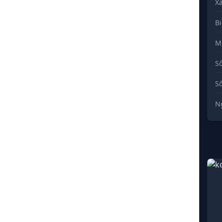
Xá
B
M
S
S
N