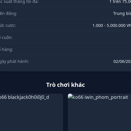
c suất thắng tối đa:
1 trên 75.
iến động:
Trung bì
ức cược:
1.000 - 5.000.000 
ố cuộn:
ố hàng:
gày phát hành:
02/06/20
Trò chơi khác