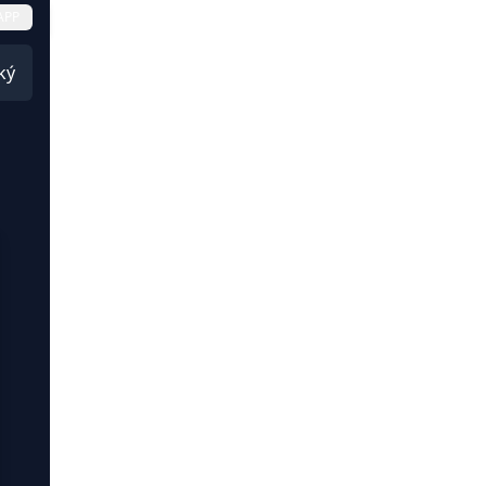
APP
ký