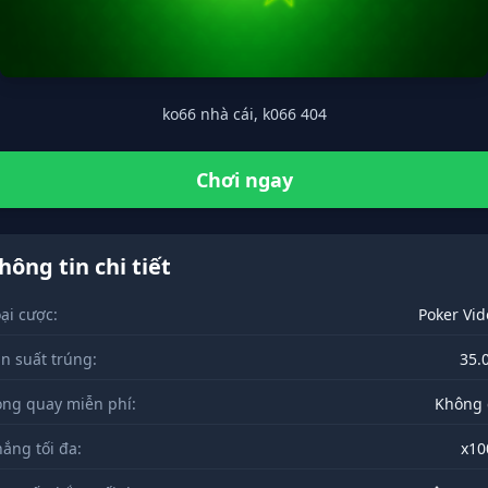
ko66 nhà cái, k066 404
Chơi ngay
hông tin chi tiết
ại cược:
Poker Vid
n suất trúng:
35.
òng quay miễn phí:
Không 
ắng tối đa:
x10