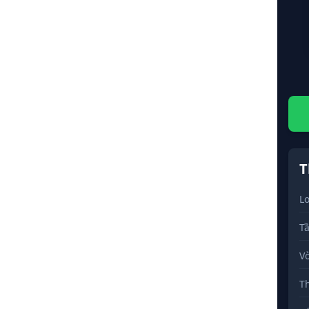
T
Lo
Tầ
V
Th